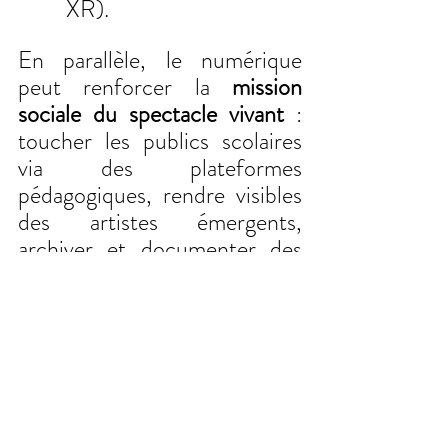
XR).
En parallèle, le numérique 
peut renforcer la 
mission 
sociale du spectacle vivant
 : 
toucher les publics scolaires 
via des plateformes 
pédagogiques, rendre visibles 
des artistes émergents, 
archiver et documenter des 
œuvres pour la mémoire 
collective.
ET DEMAIN ?
Avec l’émergence de 