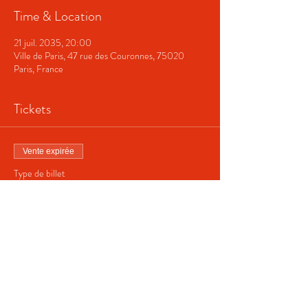
Time & Location
21 juil. 2035, 20:00
Ville de Paris, 47 rue des Couronnes, 75020
Paris, France
Tickets
Vente expirée
Type de billet
Billet normal
Prix
40,00 €
+ 1,00 € de frais de billetterie