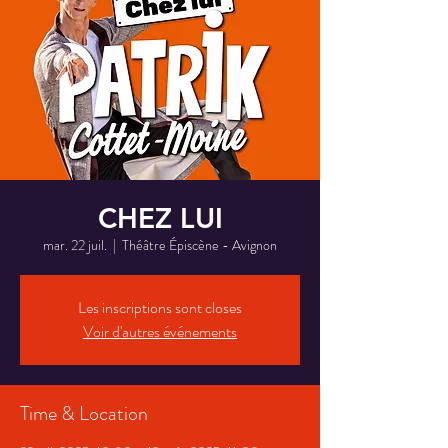
CHEZ LUI
mar. 22 juil.
  |  
Théâtre Épiscène - Avignon
Les inscriptions sont closes
Voir d'autres événements
Time & Location