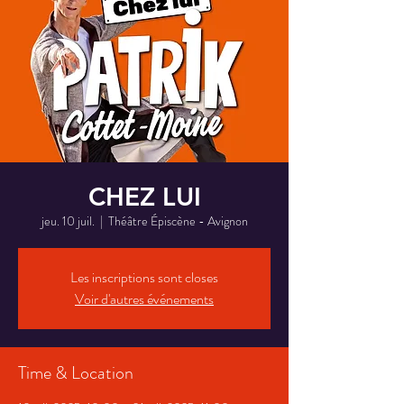
CHEZ LUI
jeu. 10 juil.
  |  
Théâtre Épiscène - Avignon
Les inscriptions sont closes
Voir d'autres événements
Time & Location