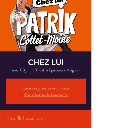
CHEZ LUI
mar. 08 juil.
  |  
Théâtre Épiscène - Avignon
Les inscriptions sont closes
Voir d'autres événements
Time & Location