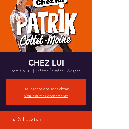
CHEZ LUI
sam. 05 juil.
  |  
Théâtre Épiscène - Avignon
Les inscriptions sont closes
Voir d'autres événements
Time & Location