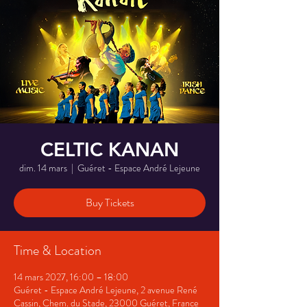
CELTIC KANAN
dim. 14 mars
  |  
Guéret - Espace André Lejeune
Buy Tickets
Time & Location
14 mars 2027, 16:00 – 18:00
Guéret - Espace André Lejeune, 2 avenue René
Cassin, Chem. du Stade, 23000 Guéret, France