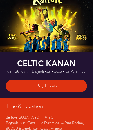
CELTIC KANAN
dim. 28 févr.
  |  
Bagnols-sur-Cèze - La Pyramide
Buy Tickets
Time & Location
28 févr. 2027, 17:30 – 19:30
Bagnols-sur-Cèze - La Pyramide, 4 Rue Racine,
30200 Bagnols-sur-Cèze, France