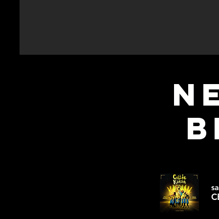
N
B
sa
C