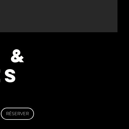
 &
ES
RÉSERVER