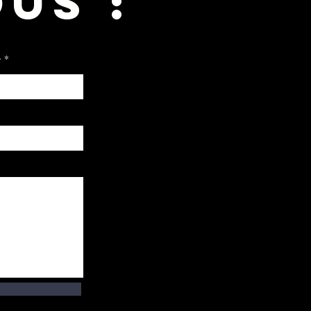
US :
e