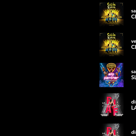
sa
C
ve
C
sa
S
di
L
di